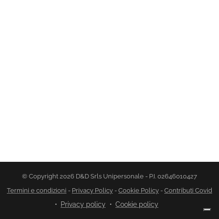
© Copyright 2026 D&D Srls Unipersonale - P.I. 02646010427
Termini e condizioni
-
Privacy Policy
-
Cookie Policy
-
Contributi Covid
Privacy policy
Cookie policy