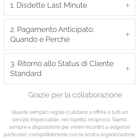
1. Disdette Last Minute
Si definisce "last minute" qualsiasi
disdetta
effettuata con meno di 24 ore di preavviso
2. Pagamento Anticipato:
rispetto all'orario dell'appuntamento.
Quando e Perché
In caso di ripetute disdette dell'ultimo
momento o mancata presentazione, sarà
I clienti che:
attivata una
modalità di prenotazione con
3. Ritorno allo Status di Cliente
abbiano
disdetto uno o più
pagamento anticipato
.
Standard
appuntamenti con meno di 24 ore di
preavviso
, oppure
Il cliente tornerà a prenotare
senza obbligo di
🧡 Grazie per la collaborazione
non si siano presentati
acconto anticipato
una volta completati
4
all'appuntamento
senza averne dato
appuntamenti consecutivi regolarmente
comunicazione,
eseguiti
, senza disdette tardive né ritardi
Queste semplici regole ci aiutano a offrire a tutti un
potranno continuare a prenotare i
ingiustificati.
servizio impeccabile, nel rispetto reciproco. Siamo
propri servizi solo tramite
versamento
sempre a disposizione per venire incontro a esigenze
Il conteggio degli appuntamenti andrà
anticipato dell'importo dovuto
, al
particolari, compatibilmente con la nostra organizzazione.
azzerato in caso di: