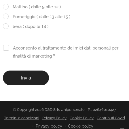
Mattino ( dalle 9 alle 12 )
Pomeriggio ( dalle 13 alle 15 )
Sera ( dopo le 18 )
Acconsento al trattamento dei miei dati personali per
finalità di marketing
Invia
© Copyright 2026 D&D Srls Unipersonale - P.I. 02646010427
Termini e condizioni
-
Privacy Policy
-
Cookie Policy
-
Contributi Covid
Privacy policy
Cookie policy