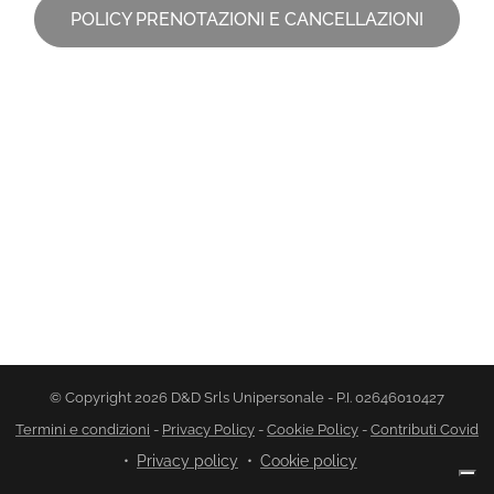
POLICY PRENOTAZIONI E CANCELLAZIONI
© Copyright 2026 D&D Srls Unipersonale - P.I. 02646010427
Termini e condizioni
-
Privacy Policy
-
Cookie Policy
-
Contributi Covid
Privacy policy
Cookie policy