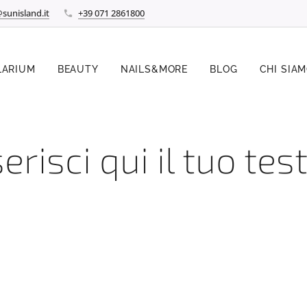
sunisland.it
+39 071 2861800
LARIUM
BEAUTY
NAILS&MORE
BLOG
CHI SIA
erisci qui il tuo test